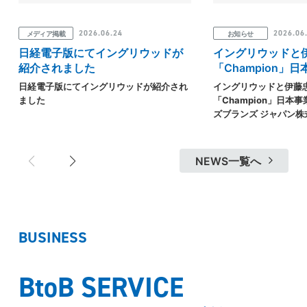
2026.06.24
2026.06
メディア掲載
お知らせ
日経電子版にてイングリウッドが
イングリウッドと
紹介されました
「Champion」
るヘインズブランズ
日経電子版にてイングリウッドが紹介され
イングリウッドと伊藤
会社の株式共同取
ました
「Champion」日本
ズブランズ ジャパン
得のお知らせ
NEWS一覧へ
BUSINESS
BtoB SERVICE