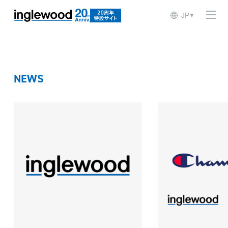
INNOVATOR
JP
▼
NEWS