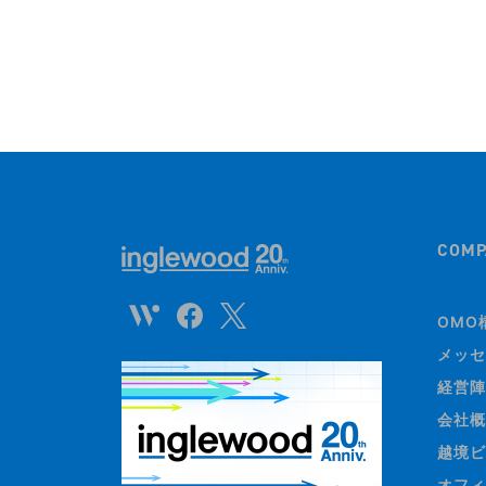
COMP
OMO
メッセ
経営陣
会社概
越境ビ
オフィ